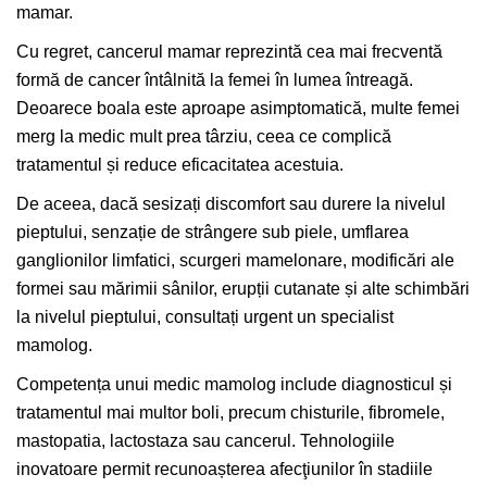
mamar.
Cu regret, cancerul mamar reprezintă cea mai frecventă
formă de cancer întâlnită la femei în lumea întreagă.
Deoarece boala este aproape asimptomatică, multe femei
merg la medic mult prea târziu, ceea ce complică
tratamentul și reduce eficacitatea acestuia.
De aceea, dacă sesizați discomfort sau durere la nivelul
pieptului, senzație de strângere sub piele, umflarea
ganglionilor limfatici, scurgeri mamelonare, modificări ale
formei sau mărimii sânilor, erupții cutanate și alte schimbări
la nivelul pieptului, consultați urgent un specialist
mamolog.
Competența unui medic mamolog include diagnosticul și
tratamentul mai multor boli, precum chisturile, fibromele,
mastopatia, lactostaza sau cancerul. Tehnologiile
inovatoare permit recunoașterea afecţiunilor în stadiile