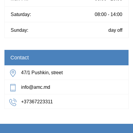
Saturday:
08:00 - 14:00
Sunday:
day off
Contact
47/1 Pushkin, street
info@amc.md
+37367223311