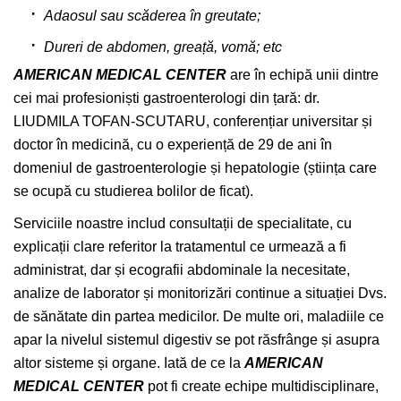
Adaosul sau scăderea în greutate;
Dureri de abdomen, greață, vomă; etc
AMERICAN MEDICAL CENTER
are în echipă unii dintre
cei mai profesioniști gastroenterologi din țară: dr.
LIUDMILA TOFAN-SCUTARU, conferențiar universitar și
doctor în medicină, cu o experiență de 29 de ani în
domeniul de gastroenterologie și hepatologie (știința care
se ocupă cu studierea bolilor de ficat).
Serviciile noastre includ consultații de specialitate, cu
explicații clare referitor la tratamentul ce urmează a fi
administrat, dar și ecografii abdominale la necesitate,
analize de laborator și monitorizări continue a situației Dvs.
de sănătate din partea medicilor. De multe ori, maladiile ce
apar la nivelul sistemul digestiv se pot răsfrânge și asupra
altor sisteme și organe. Iată de ce la
AMERICAN
MEDICAL CENTER
pot fi create echipe multidisciplinare,