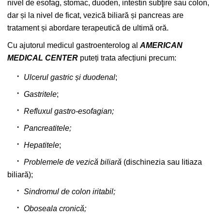
nivel de esofag, stomac, duoden, intestin subţire sau colon,
dar și la nivel de ficat, vezică biliară și pancreas are
tratament și abordare terapeutică de ultimă oră.
Cu ajutorul medicul gastroenterolog al
AMERICAN
MEDICAL CENTER
puteți trata afecțiuni precum:
Ulcerul gastric și duodenal
;
Gastritele
;
Refluxul gastro-esofagian
;
Pancreatitele;
Hepatitele
;
Problemele de vezică biliară
(dischinezia sau litiaza
biliară);
Sindromul de colon iritabil;
Oboseala cronică;