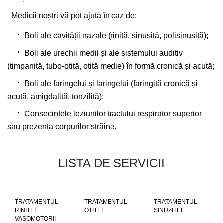
Medicii noștri vă pot ajuta în caz de:
Boli ale cavității nazale (rinită, sinusită, polisinusită);
Boli ale urechii medii și ale sistemului auditiv
(timpanită, tubo-otită, otită medie) în formă cronică și acută;
Boli ale faringelui și laringelui (faringită cronică și
acută, amigdalită, tonzilită);
Consecințele leziunilor tractului respirator superior
sau prezența corpurilor străine.
LISTA DE SERVICII
TRATAMENTUL
TRATAMENTUL
TRATAMENTUL
RINITEI
OTITEI
SINUZITEI
VASOMOTORII