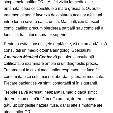
simptomele bolilor ORL. Astfel vizita la medic este
amânată, ceea ce constituie o mare greșeală. Or, auto-
tratamentul poate favoriza dezvoltarea acestor afecțiuni
într-o formă severă sau cronică. Mai mult, există riscul
complicațiilor, precum pierderea parțială sau completă a
funcțiilor tractului respirator superior.
Pentru a evita consecințele neplăcute, vă recomandăm să
consultați un medic otorinalaringolog. Specialiștii
American Medical Center
vă pot oferi consultanță
calificată, o examinare amplă și un diagnostic precis.
Tratamentul în cazul afecțiunilor respiratorii se face în
conformitate cu cele mai noi abordări și terapii medicale.
Fiecare pacient se va simți confortabil și în siguranță.
Trebuie să vă adresați neapărat la medic dacă simțiți
durere, zgomot, mâncărime în urechi; durere la nivelul
gâtului; congestie nazală, tuse, dar și alte simptome ale
afecțiunilor ORL.