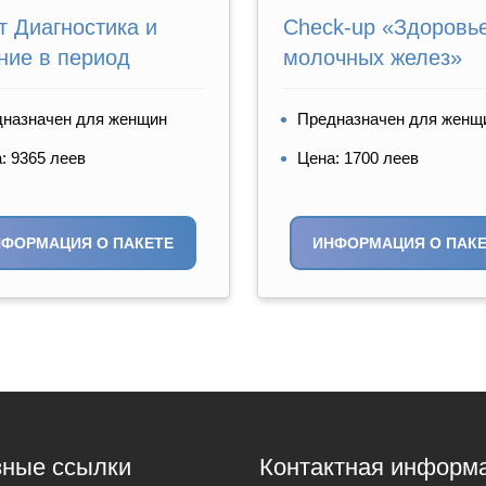
т Диагностика и
Check-up «Здоровь
ние в период
молочных желез»
паузы
назначен для женщин
Предназначен для женщ
: 9365 леев
Цена: 1700 леев
НФОРМАЦИЯ О ПАКЕТЕ
ИНФОРМАЦИЯ О ПАКЕ
ные ссылки
Контактная информ