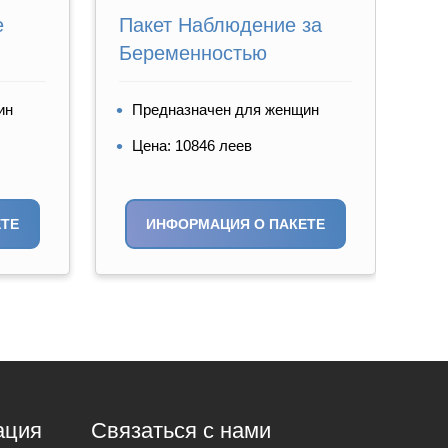
е
Пакет Наблюдение за
Ги
Беременностью
ин
Предназначен для женщин
П
Цена: 10846 леев
Ц
ТЕ
ИНФОРМАЦИЯ О ПАКЕТЕ
ация
Связаться с нами