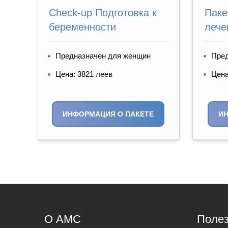
Check-up Подготовка к
Паке
беременности
лече
мено
,
Предназначен для женщин
Пред
Цена: 3821 леев
Цена
ИНФОРМАЦИЯ О ПАКЕТЕ
И
О AMC
Полез