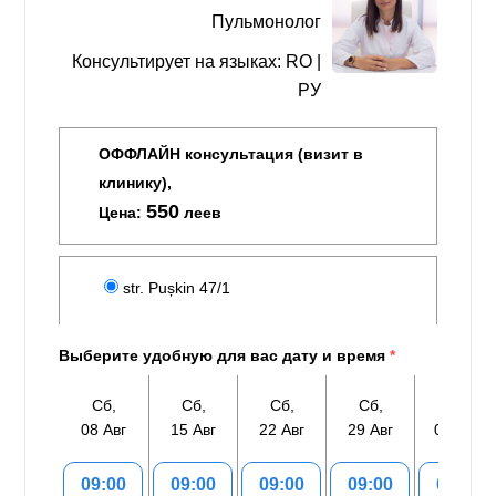
Пульмонолог
Консультирует на языках: RO |
РУ
ОФФЛАЙН консультация (визит в
клинику),
550
Цена:
леев
str. Pușkin 47/1
Выберите удобную для вас дату и время
*
Сб,
Сб,
Сб,
Сб,
Сб,
08 Авг
15 Авг
22 Авг
29 Авг
05 Сен
09:00
09:00
09:00
09:00
09:00