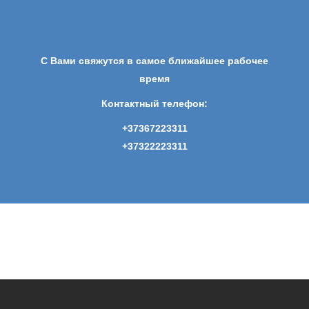
С Вами свяжутся в самое ближайшее рабочее
время
Контактный телефон:
+37367223311
+37322223311