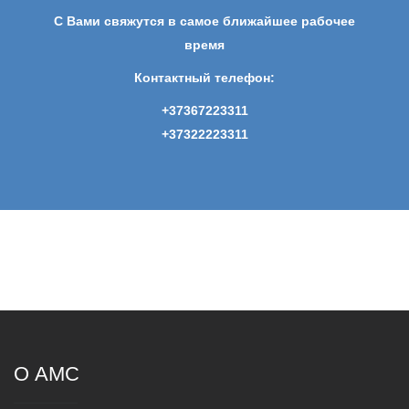
С Вами свяжутся в самое ближайшее рабочее
время
Контактный телефон:
+37367223311
+37322223311
О AMC