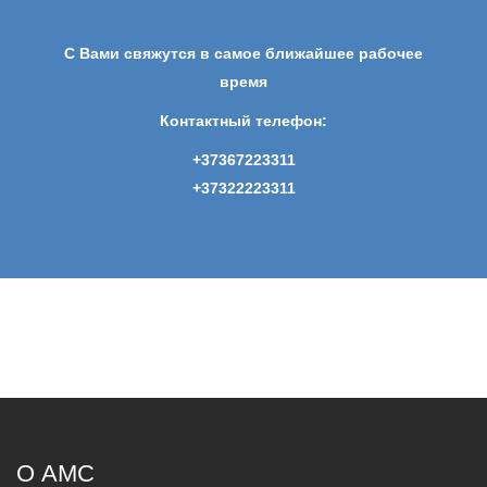
С Вами свяжутся в самое ближайшее рабочее
время
Контактный телефон:
+37367223311
+37322223311
О AMC