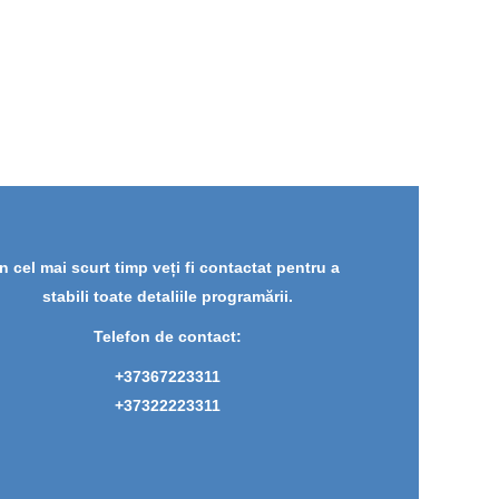
În cel mai scurt timp veți fi contactat pentru a
stabili toate detaliile programării.
Telefon de contact:
+37367223311
+37322223311