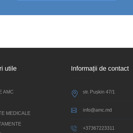
i utile
Informații de contact
E AMC
str. Pușkin 47/1
info@amc.md
TE MEDICALE
TAMENTE
+37367223311