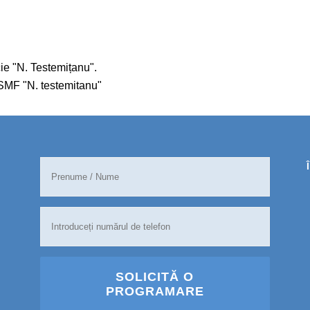
ie "N. Testemițanu".
USMF "N. testemitanu"
SOLICITĂ O
PROGRAMARE