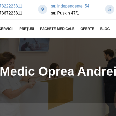
7322223311
str. Independenței 54
7367223311
str. Pușkin 47/1
SERVICII
PREȚURI
PACHETE MEDICALE
OFERTE
BLOG
Medic Oprea Andre