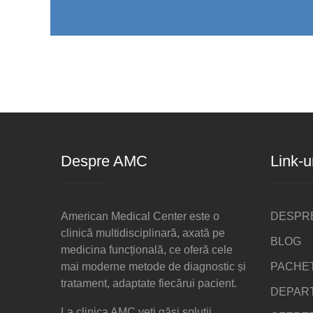
Despre AMC
Link-ur
American Medical Center este o
DESPR
clinică multidisciplinară, axată pe
BLOG
medicina funcțională, ce oferă cele
mai moderne metode de diagnostic și
PACHE
tratament, adaptate fiecărui pacient.
DEPAR
La clinica AMC veți găsi soluții