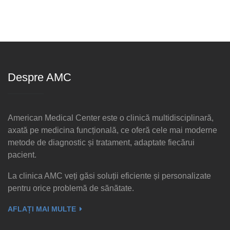
Despre AMC
American Medical Center este o clinică multidisciplinară,
axată pe medicina funcțională, ce oferă cele mai moderne
metode de diagnostic și tratament, adaptate fiecărui
pacient.
La clinica AMC veți găsi soluții eficiente și personalizate
pentru orice problemă de sănătate.
AFLAȚI MAI MULTE